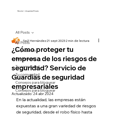
Rinoster´s Seguridad Privada
All Posts
Saúl Hernández
21 sept 2023
2 min de lectura
All Posts
¿Cómo proteger tu
Empezando
empresa de los riesgos de
Empezando
seguridad? Servicio de
Tu comunidad
Tu comunidad
Guardias de seguridad
Consejos para bloguear
empresariales
Consejos para bloguear
Actualizado:
24 abr 2024
En la actualidad, las empresas están 
expuestas a una gran variedad de riesgos 
de seguridad, desde el robo físico hasta 