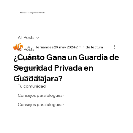
Rinoster´s Seguridad Privada
All Posts
Saúl Hernández
29 may 2024
2 min de lectura
All Posts
¿Cuánto Gana un Guardia de
Empezando
Seguridad Privada en
Empezando
Guadalajara?
Tu comunidad
Tu comunidad
Consejos para bloguear
Consejos para bloguear