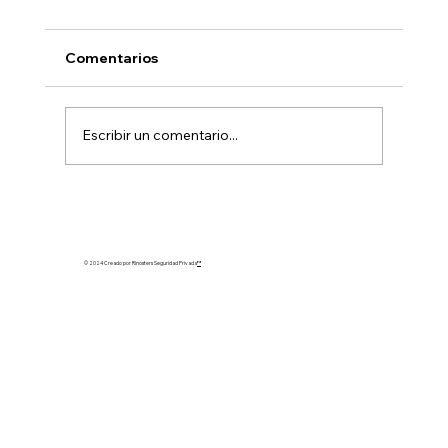
Comentarios
Escribir un comentario...
¿Cómo proteger tu empresa de los
riesgos de seguridad? Servicio de
Guardias de seguridad empresariales
© 2024 Creado por Rinosters Seguridad Privada
™