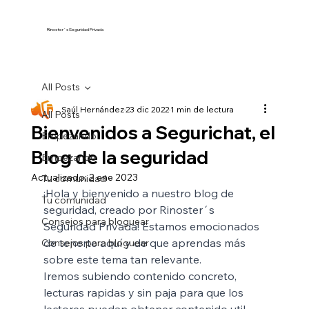
Rinoster´s Seguridad Privada
All Posts
Saúl Hernández
23 dic 2022
1 min de lectura
All Posts
Bienvenidos a Segurichat, el
Empezando
Blog de la seguridad
Empezando
Actualizado:
2 ene 2023
Tu comunidad
¡Hola y bienvenido a nuestro blog de 
Tu comunidad
seguridad, creado por Rinoster´s 
Consejos para bloguear
Seguridad Privada! Estamos emocionados 
de tenerte aquí y de que aprendas más 
Consejos para bloguear
sobre este tema tan relevante. 
Iremos subiendo contenido concreto, 
lecturas rapidas y sin paja para que los 